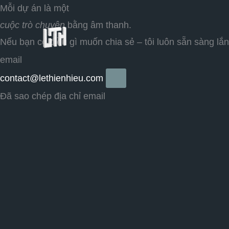
Skip
Mỗi dự án là một
to
cuộc trò chuyện
bằng âm thanh.
content
Nếu bạn có điều gì muốn chia sẻ – tôi luôn sẵn sàng lắ
email
contact@lethienhieu.com
Đã sao chép địa chỉ email